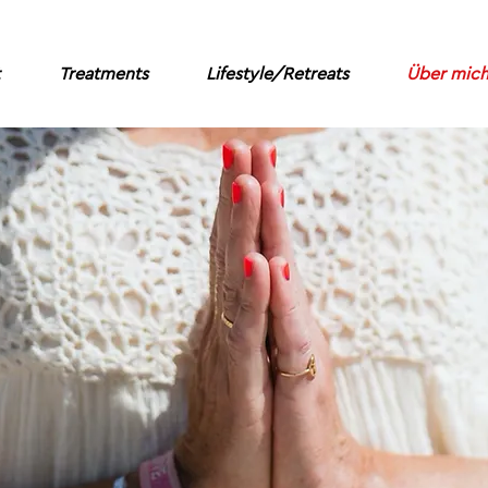
Treatments
Lifestyle/Retreats
Über mic